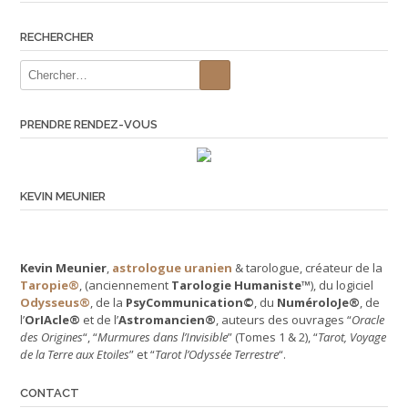
RECHERCHER
PRENDRE RENDEZ-VOUS
KEVIN MEUNIER
Kevin Meunier
,
astrologue uranien
& tarologue, créateur de la
Taropie®
, (anciennement
Tarologie Humaniste™
), du logiciel
Odysseus®
, de la
PsyCommunication©
, du
NuméroloJe®
, de
l’
OrIAcle®
et de l’
Astromancien®
, auteurs des ouvrages “
Oracle
des Origines
“, “
Murmures dans l’Invisible
” (Tomes 1 & 2), “
Tarot, Voyage
de la Terre aux Etoiles
” et “
Tarot l’Odyssée Terrestre
“.
CONTACT