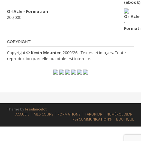
OrIAcle - Formation
200,00
€
COPYRIGHT
Copyright ©
Kevin Meunier
, 2009/26 - Textes et images. Toute
reproduction partielle ou totale est interdite.
Theme by
Freelancelot
ACCUEIL
MES COURS
FORMATIONS
TAROPIE®
NUMÉROLOJE®
PSYCOMMUNICATION®
BOUTIQUE