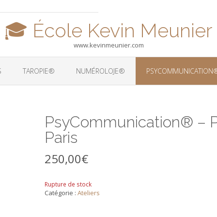
🎓 École Kevin Meunier
www.kevinmeunier.com
S
TAROPIE®
NUMÉROLOJE®
PSYCOMMUNICATION
PsyCommunication® – 
Paris
250,00
€
Rupture de stock
Catégorie :
Ateliers