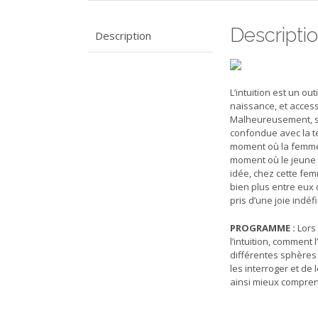
Descripti
Description
L’intuition est un o
naissance, et accessi
Malheureusement, so
confondue avec la té
moment où la femme 
moment où le jeune 
idée, chez cette fem
bien plus entre eux 
pris d’une joie indéf
PROGRAMME :
Lors 
l’intuition, comment 
différentes sphères 
les interroger et de
ainsi mieux comprend