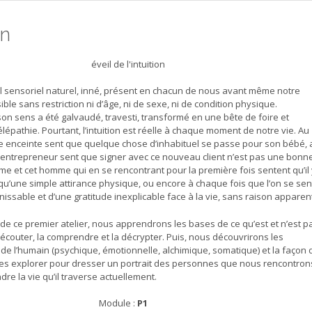
on
util sensoriel naturel, inné, présent en chacun de nous avant même notre
ble sans restriction ni d’âge, ni de sexe, ni de condition physique.
n sens a été galvaudé, travesti, transformé en une bête de foire et
lépathie. Pourtant, l’intuition est réelle à chaque moment de notre vie. Au
enceinte sent que quelque chose d’inhabituel se passe pour son bébé, 
entrepreneur sent que signer avec ce nouveau client n’est pas une bonn
me et cet homme qui en se rencontrant pour la première fois sentent qu’il 
qu’une simple attirance physique, ou encore à chaque fois que l’on se sen
inissable et d’une gratitude inexplicable face à la vie, sans raison apparen
de ce premier atelier, nous apprendrons les bases de ce qu’est et n’est p
l’écouter, la comprendre et la décrypter. Puis, nous découvrirons les
de l’humain (psychique, émotionnelle, alchimique, somatique) et la façon 
 les explorer pour dresser un portrait des personnes que nous rencontron
re la vie qu’il traverse actuellement.
Module :
P1