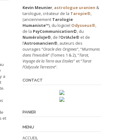
Kevin Meunier
,
astrologue uranien
&
tarologue, créateur de la
Taropie®
,
(anciennement
Tarologie
Humaniste™
), du logiciel
Odysseus®
,
de la
PsyCommunication©
, du
NuméroloJe®
, de l’
OrIAcle®
et de
l’
Astromancien®
, auteurs des
ouvrages “
Oracle des Origines
“, “
Murmures
dans l’Invisible
” (Tomes 1 & 2), “
Tarot,
Voyage de la Terre aux Etoiles
” et “
Tarot
au
l’Odyssée Terrestre
“.
e
y a
CONTACT
t
te.
Retrouvez-nous en ligne !
as
de
PANIER
s et
MENU
ACCUEIL