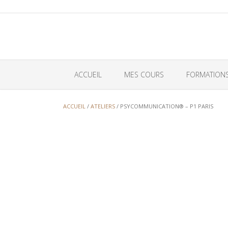
Skip
to
content
ACCUEIL
MES COURS
FORMATION
ACCUEIL
/
ATELIERS
/ PSYCOMMUNICATION® – P1 PARIS