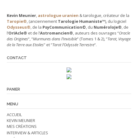
Kevin Meunier
,
astrologue uranien
& tarologue, créateur de la
Taropie®
, (anciennement
Tarologie Humaniste™
), du logiciel
Odysseus®
, de la
PsyCommunication©
, du
NuméroloJe®
, de
l’
OrIAcle®
et de l’
Astromancien®
, auteurs des ouvrages “
Oracle
des Origines
“, “
Murmures dans l’Invisible
” (Tomes 1 & 2), “
Tarot, Voyage
de la Terre aux Etoiles
” et “
Tarot l’Odyssée Terrestre
“.
CONTACT
Retrouvez-nous en ligne !
PANIER
MENU
ACCUEIL
KEVIN MEUNIER
MES CRÉATIONS
INTERVIEW & ARTICLES