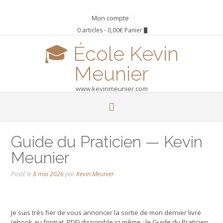
Skip
to
Mon compte
content
0 articles - 0,00€
Panier
🎓 École Kevin
Meunier
www.kevinmeunier.com
Guide du Praticien — Kevin
Meunier
Posté le
8 mai 2026
par
Kevin Meunier
Je suis très fier de vous annoncer la sortie de mon dernier livre
(ebook au format .PDF) disponible ici même : le Guide du Praticien.