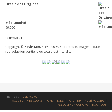
Oracle des Origines
Médiumnité
99,00
€
COPYRIGHT
Copyright ©
Kevin Meunier
, 2009/26 - Textes et images. Toute
reproduction partielle ou totale est interdite.
Theme by
Freelancelot
ACCUEIL
MES COURS
FORMATIONS
TAROPIE®
NUMÉROLOJE®
PSYCOMMUNICATION®
BOUTIQUE