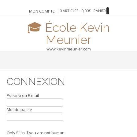
Skip
to
MON COMPTE
0 ARTICLES - 0,00€
PANIER
content
🎓 École Kevin
Meunier
www.kevinmeunier.com
CONNEXION
Pseudo ou E-mail
Mot de passe
Only fill in if you are not human