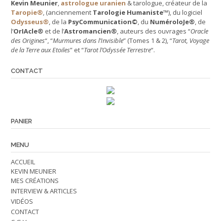
Kevin Meunier
,
astrologue uranien
& tarologue, créateur de la
Taropie®
, (anciennement
Tarologie Humaniste™
), du logiciel
Odysseus®
, de la
PsyCommunication©
, du
NuméroloJe®
, de
l’
OrIAcle®
et de l’
Astromancien®
, auteurs des ouvrages “
Oracle
des Origines
“, “
Murmures dans l’Invisible
” (Tomes 1 & 2), “
Tarot, Voyage
de la Terre aux Etoiles
” et “
Tarot l’Odyssée Terrestre
“.
CONTACT
Retrouvez-nous en ligne !
PANIER
MENU
ACCUEIL
KEVIN MEUNIER
MES CRÉATIONS
INTERVIEW & ARTICLES
VIDÉOS
CONTACT